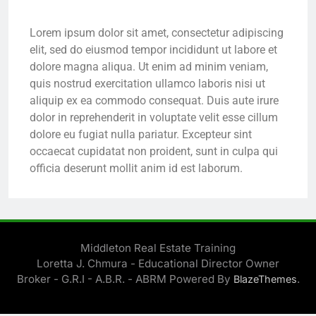
Lorem ipsum dolor sit amet, consectetur adipiscing
elit, sed do eiusmod tempor incididunt ut labore et
dolore magna aliqua. Ut enim ad minim veniam,
quis nostrud exercitation ullamco laboris nisi ut
aliquip ex ea commodo consequat. Duis aute irure
dolor in reprehenderit in voluptate velit esse cillum
dolore eu fugiat nulla pariatur. Excepteur sint
occaecat cupidatat non proident, sunt in culpa qui
officia deserunt mollit anim id est laborum.
Middleton Real Estate Training
Loretta J. Chmura - Educational Director Owner
Broker - G.R.I - A.B.R. - ABRM Powered By
.
BlazeThemes